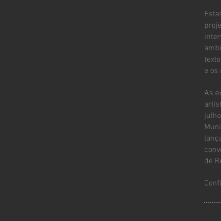
Esta
proj
inte
ambi
text
e os
As e
artí
julh
Muni
lanç
conv
de R
Conf