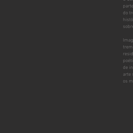
part
do t
histó
sobr
Imag
trem
resi
poét
de in
arte
os m