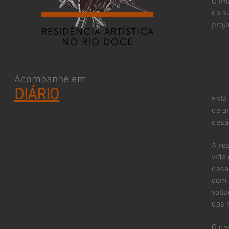
O im
de s
proj
Acompanhe em
DIÁRIO
Esta
de a
desá
A re
vida
desa
com 
volta
dos 
O de